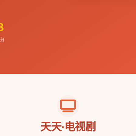
8
分
天天·电视剧