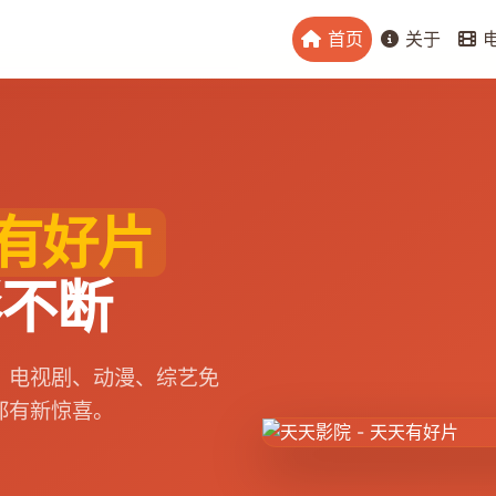
首页
关于
有好片
彩不断
、电视剧、动漫、综艺免
都有新惊喜。